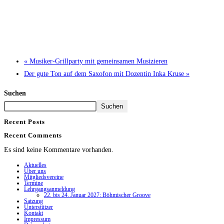
«
Musiker-Grillparty mit gemeinsamen Musizieren
Der gute Ton auf dem Saxofon mit Dozentin Inka Kruse
»
Suchen
Suchen
Recent Posts
Recent Comments
Es sind keine Kommentare vorhanden.
Aktuelles
Über uns
Mitgliedsvereine
Termine
Lehrgangsanmeldung
22. bis 24. Januar 2027: Böhmischer Groove
Satzung
Unterstützer
Kontakt
Impressum